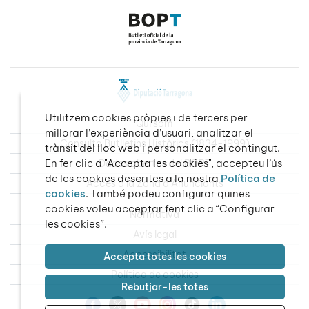
Utilitzem cookies pròpies i de tercers per
Qui som
millorar l’experiència d’usuari, analitzar el
Consulta Butlletins Històrics (1834-1999)
trànsit del lloc web i personalitzar el contingut.
En fer clic a "Accepta les cookies", accepteu l’ús
Dades obertes del BOPT
de les cookies descrites a la nostra
Política de
Accés a la Zona d’Anunciants
cookies
. També podeu configurar quines
cookies voleu acceptar fent clic a “Configurar
Normativa
les cookies”.
Avís legal
Accessibilitat
Accepta totes les cookies
Política de cookies
Rebutjar-les totes