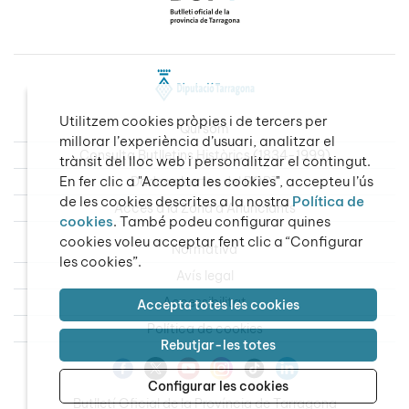
Utilitzem cookies pròpies i de tercers per
Qui som
millorar l’experiència d’usuari, analitzar el
Consulta Butlletins Històrics (1834-1999)
trànsit del lloc web i personalitzar el contingut.
En fer clic a "Accepta les cookies", accepteu l’ús
Dades obertes del BOPT
de les cookies descrites a la nostra
Política de
Accés a la Zona d’Anunciants
cookies
. També podeu configurar quines
cookies voleu acceptar fent clic a “Configurar
Normativa
les cookies”.
Avís legal
Accessibilitat
Accepta totes les cookies
Política de cookies
Rebutjar-les totes
Configurar les cookies
Butlletí Oficial de la Província de Tarragona