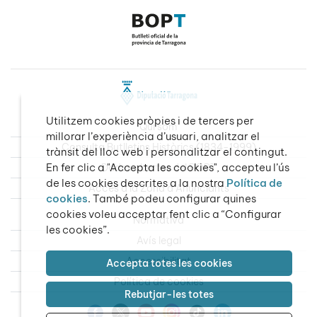
Utilitzem cookies pròpies i de tercers per
Qui som
millorar l’experiència d’usuari, analitzar el
Consulta Butlletins Històrics (1834-1999)
trànsit del lloc web i personalitzar el contingut.
En fer clic a "Accepta les cookies", accepteu l’ús
Dades obertes del BOPT
de les cookies descrites a la nostra
Política de
Accés a la Zona d’Anunciants
cookies
. També podeu configurar quines
cookies voleu acceptar fent clic a “Configurar
Normativa
les cookies”.
Avís legal
Accessibilitat
Accepta totes les cookies
Política de cookies
Rebutjar-les totes