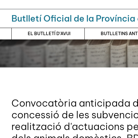
Menú
Contingut principal
Butlletí Oficial de la Provínci
EL BUTLLETÍ D’AVUI
BUTLLETINS AN
Convocatòria anticipada d
concessió de les subvencio
realització d'actuacions pe