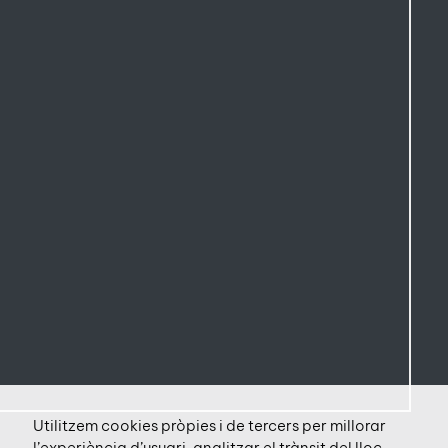
Utilitzem cookies pròpies i de tercers per millorar
l’experiència d’usuari, analitzar el trànsit del lloc