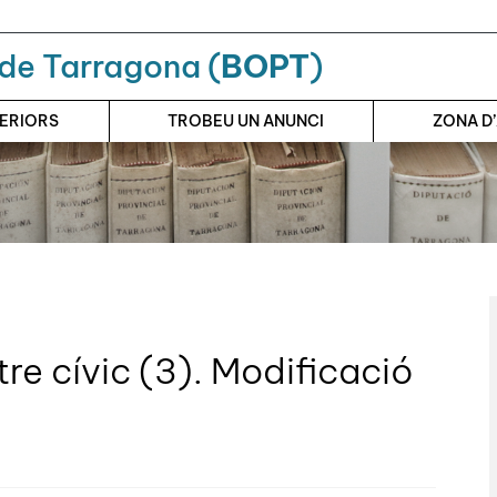
a de Tarragona (
BOPT
)
TERIORS
TROBEU UN ANUNCI
ZONA D
re cívic (3). Modificació