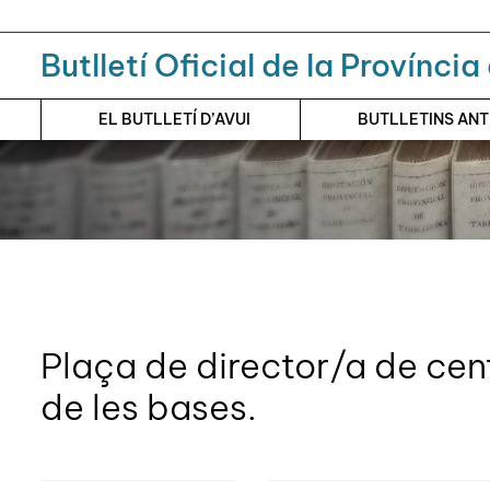
Menú
Contingut principal
Butlletí Oficial de la Provínci
EL BUTLLETÍ D’AVUI
BUTLLETINS AN
Plaça de director/a de cent
de les bases.