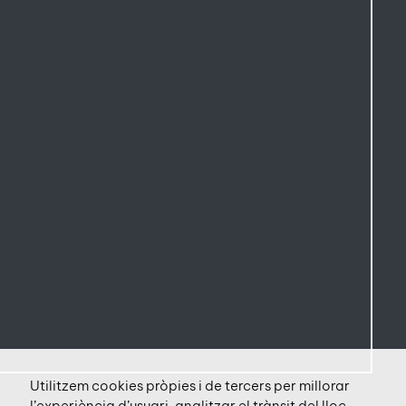
Utilitzem cookies pròpies i de tercers per millorar
l’experiència d’usuari, analitzar el trànsit del lloc