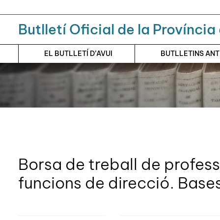
Menú
Contingut principal
Butlletí Oficial de la Provínci
EL BUTLLETÍ D’AVUI
BUTLLETINS AN
Borsa de treball de profes
funcions de direcció. Bases