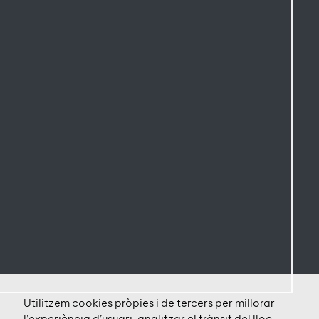
Utilitzem cookies pròpies i de tercers per millorar
l’experiència d’usuari, analitzar el trànsit del lloc