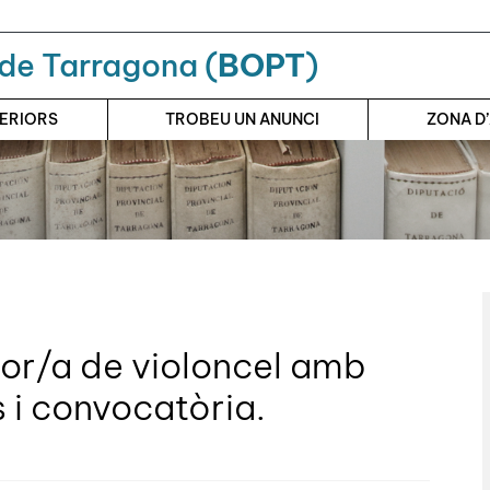
a de Tarragona (
BOPT
)
TERIORS
TROBEU UN ANUNCI
ZONA D
sor/a de violoncel amb
 i convocatòria.