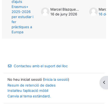
d’ajuts
Erasmus+
Marcel Blazquez Mañé
2025-2026
16 de juny 2026
16 de
per estudiar i
fer
pràctiques a
Europa
Contacteu amb el suport del lloc
No heu iniciat sessió (
Inicia la sessió
)
Obr
Resum de retenció de dades
Instal·leu l’aplicació mòbil
Canvia al tema estàndard.