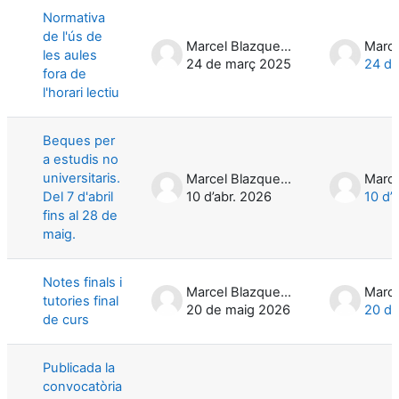
Normativa
de l'ús de
Marcel Blazquez Mañé
les aules
24 de març 2025
24 d
fora de
l'horari lectiu
Beques per
a estudis no
universitaris.
Marcel Blazquez Mañé
Del 7 d'abril
10 d’abr. 2026
10 d’
fins al 28 de
maig.
Notes finals i
Marcel Blazquez Mañé
tutories final
20 de maig 2026
20 de
de curs
Publicada la
convocatòria