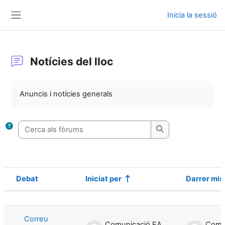
Ves al contingut principal
Inicia la sessió
Panell lateral
Notícies del lloc
Requisits de compleció
Anuncis i notícies generals
Cerca als fòrums
Cerca als fòrums
Debat
Iniciat per
Darrer mis
Estat
Llista de debats. S'estan mostrant el
Correu
Comunicació EADT