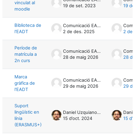
vinculat al
19 de set. 2023
19 de
moodle
Biblioteca de
Comunicació EADT
l'EADT
2 de des. 2025
2 de 
Període de
Comunicació EADT
matrícula a
28 de maig 2026
28 de
2n curs
Marca
Comunicació EADT
gràfica de
29 de maig 2026
29 de
l'EADT
Suport
lingüístic en
Daniel Uzquiano Cruz
línia
15 d’oct. 2024
15 d’
(ERASMUS+)