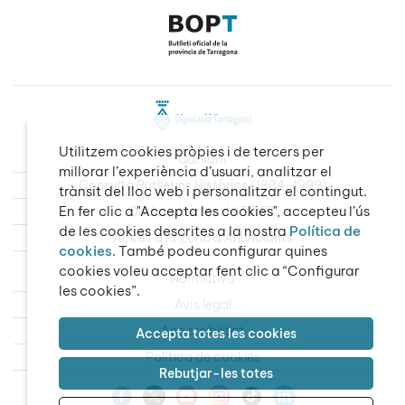
Utilitzem cookies pròpies i de tercers per
Qui som
millorar l’experiència d’usuari, analitzar el
Consulta Butlletins Històrics (1834-1999)
trànsit del lloc web i personalitzar el contingut.
En fer clic a "Accepta les cookies", accepteu l’ús
Dades obertes del BOPT
de les cookies descrites a la nostra
Política de
Accés a la Zona d’Anunciants
cookies
. També podeu configurar quines
cookies voleu acceptar fent clic a “Configurar
Normativa
les cookies”.
Avís legal
Accessibilitat
Accepta totes les cookies
Política de cookies
Rebutjar-les totes