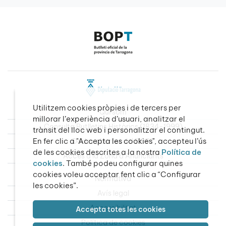
Utilitzem cookies pròpies i de tercers per
Qui som
millorar l’experiència d’usuari, analitzar el
Consulta Butlletins Històrics (1834-1999)
trànsit del lloc web i personalitzar el contingut.
En fer clic a "Accepta les cookies", accepteu l’ús
Dades obertes del BOPT
de les cookies descrites a la nostra
Política de
Accés a la Zona d’Anunciants
cookies
. També podeu configurar quines
cookies voleu acceptar fent clic a “Configurar
Normativa
les cookies”.
Avís legal
Accessibilitat
Accepta totes les cookies
Política de cookies