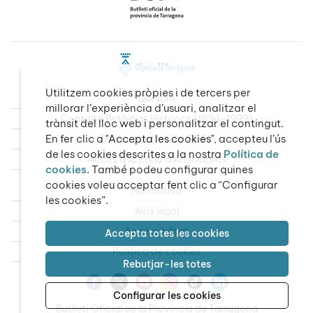
Utilitzem cookies pròpies i de tercers per
Qui som
millorar l’experiència d’usuari, analitzar el
Consulta Butlletins Històrics (1834-1999)
trànsit del lloc web i personalitzar el contingut.
En fer clic a "Accepta les cookies", accepteu l’ús
Dades obertes del BOPT
de les cookies descrites a la nostra
Política de
Accés a la Zona d’Anunciants
cookies
. També podeu configurar quines
cookies voleu acceptar fent clic a “Configurar
Normativa
les cookies”.
Avís legal
Accessibilitat
Accepta totes les cookies
Política de cookies
Rebutjar-les totes
Configurar les cookies
Butlletí Oficial de la Província de Tarragona