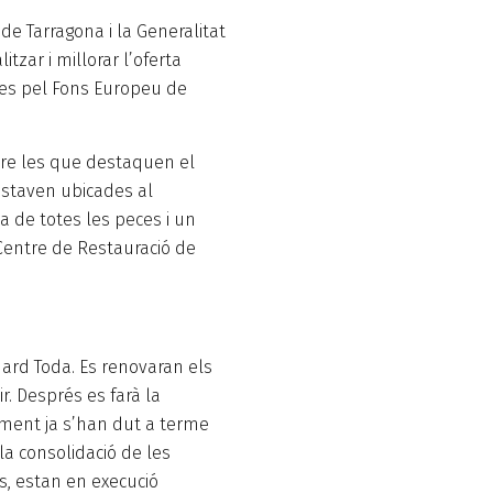
e Tarragona i la Generalitat
tzar i millorar l’oferta
ades pel Fons Europeu de
tre les que destaquen el
estaven ubicades al
a de totes les peces i un
 Centre de Restauració de
uard Toda. Es renovaran els
ir. Després es farà la
iament ja s’han dut a terme
la consolidació de les
és, estan en execució