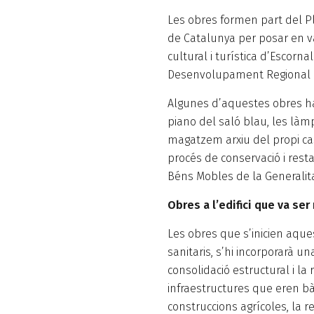
Les obres formen part del P
de Catalunya per posar en valo
cultural i turística d’Escorn
Desenvolupament Regional i 
Algunes d’aquestes obres ha
piano del saló blau, les làm
magatzem arxiu del propi cast
procés de conservació i resta
Béns Mobles de la Generalita
Obres a l’edifici que va se
Les obres que s’inicien aque
sanitaris, s’hi incorporarà un
consolidació estructural i la
infraestructures que eren bà
construccions agrícoles, la r