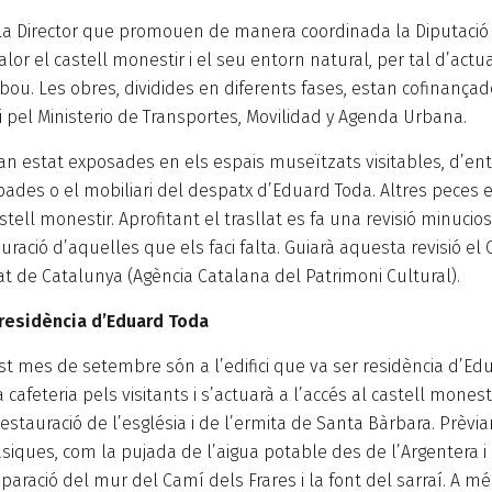
la Director que promouen de manera coordinada la Diputació d
r el castell monestir i el seu entorn natural, per tal d’actuali
albou. Les obres, dividides en diferents fases, estan cofinanç
pel Ministerio de Transportes, Movilidad y Agenda Urbana.
n estat exposades en els espais museïtzats visitables, d’en
pades o el mobiliari del despatx d’Eduard Toda. Altres peces 
ell monestir. Aprofitant el trasllat es fa una revisió minucios
uració d’aquelles que els faci falta. Guiarà aquesta revisió el
t de Catalunya (Agència Catalana del Patrimoni Cultural).
r residència d’Eduard Toda
st mes de setembre són a l’edifici que va ser residència d’Ed
a cafeteria pels visitants i s’actuarà a l’accés al castell monest
 restauració de l’església i de l’ermita de Santa Bàrbara. Prèv
siques, com la pujada de l’aigua potable des de l’Argentera i 
eparació del mur del Camí dels Frares i la font del sarraí. A m