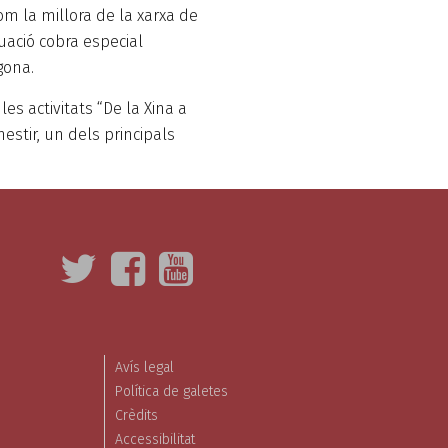
om la millora de la xarxa de
uació cobra especial
gona.
les activitats “De la Xina a
estir, un dels principals
Avís legal
Política de galetes
Crèdits
Accessibilitat