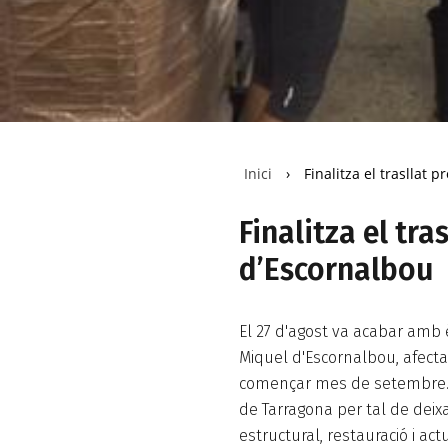
Inici
›
Finalitza el trasllat 
Esteu
aquí
Finalitza el tra
d’Escornalbou
El 27 d'agost va acabar amb è
Miquel d'Escornalbou, afect
començar mes de setembre. S
de Tarragona per tal de deix
estructural, restauració i actu