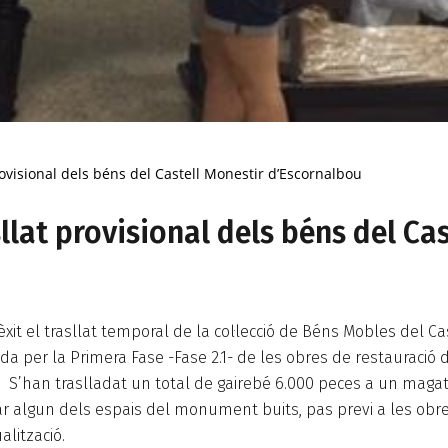
provisional dels béns del Castell Monestir d’Escornalbou
sllat provisional dels béns del Ca
xit el trasllat temporal de la col·lecció de Béns Mobles del C
ada per la Primera Fase -Fase 2.1- de les obres de restaurac
’han traslladat un total de gairebé 6.000 peces a un magat
ar algun dels espais del monument buits, pas previ a les obr
alització.