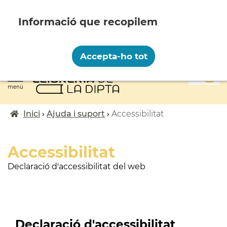
Vés
al
contingut
Recopilem i processem la vostra informació
personal amb les següents finalitats:
Accepta-ho tot
Funcionalitat, Analítica.
0
Més informació
menú
Canviar preferències
Inici
Ajuda i suport
Accessibilitat
Fil
d'ariadna
Accessibilitat
Declaració d'accessibilitat del web
Declaració d'accessibilitat