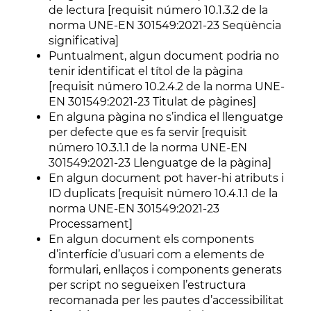
de lectura [requisit número 10.1.3.2 de la
norma UNE-EN 301549:2021-23 Seqüència
significativa]
Puntualment, algun document podria no
tenir identificat el títol de la pàgina
[requisit número 10.2.4.2 de la norma UNE-
EN 301549:2021-23 Titulat de pàgines]
En alguna pàgina no s’indica el llenguatge
per defecte que es fa servir [requisit
número 10.3.1.1 de la norma UNE-EN
301549:2021-23 Llenguatge de la pàgina]
En algun document pot haver-hi atributs i
ID duplicats [requisit número 10.4.1.1 de la
norma UNE-EN 301549:2021-23
Processament]
En algun document els components
d’interfície d’usuari com a elements de
formulari, enllaços i components generats
per script no segueixen l’estructura
recomanada per les pautes d’accessibilitat