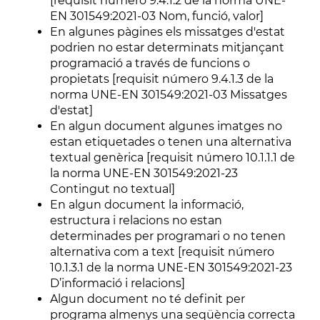
[requisit número 9.4.1.2 de la norma UNE-
EN 301549:2021-03 Nom, funció, valor]
En algunes pàgines els missatges d'estat
podrien no estar determinats mitjançant
programació a través de funcions o
propietats [requisit número 9.4.1.3 de la
norma UNE-EN 301549:2021-03 Missatges
d'estat]
En algun document algunes imatges no
estan etiquetades o tenen una alternativa
textual genèrica [requisit número 10.1.1.1 de
la norma UNE-EN 301549:2021-23
Contingut no textual]
En algun document la informació,
estructura i relacions no estan
determinades per programari o no tenen
alternativa com a text [requisit número
10.1.3.1 de la norma UNE-EN 301549:2021-23
D’informació i relacions]
Algun document no té definit per
programa almenys una seqüència correcta