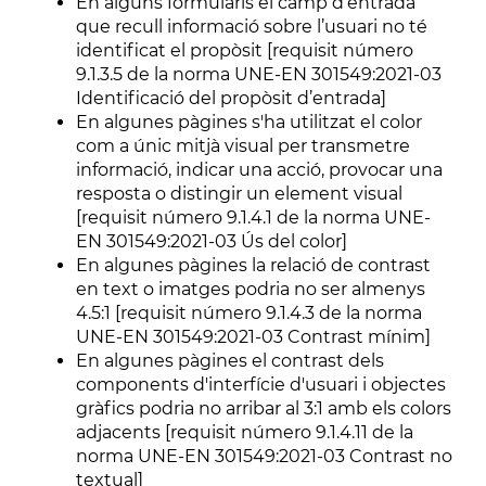
En alguns formularis el camp d’entrada
que recull informació sobre l’usuari no té
identificat el propòsit [requisit número
9.1.3.5 de la norma UNE-EN 301549:2021-03
Identificació del propòsit d’entrada]
En algunes pàgines s'ha utilitzat el color
com a únic mitjà visual per transmetre
informació, indicar una acció, provocar una
resposta o distingir un element visual
[requisit número 9.1.4.1 de la norma UNE-
EN 301549:2021-03 Ús del color]
En algunes pàgines la relació de contrast
en text o imatges podria no ser almenys
4.5:1 [requisit número 9.1.4.3 de la norma
UNE-EN 301549:2021-03 Contrast mínim]
En algunes pàgines el contrast dels
components d'interfície d'usuari i objectes
gràfics podria no arribar al 3:1 amb els colors
adjacents [requisit número 9.1.4.11 de la
norma UNE-EN 301549:2021-03 Contrast no
textual]