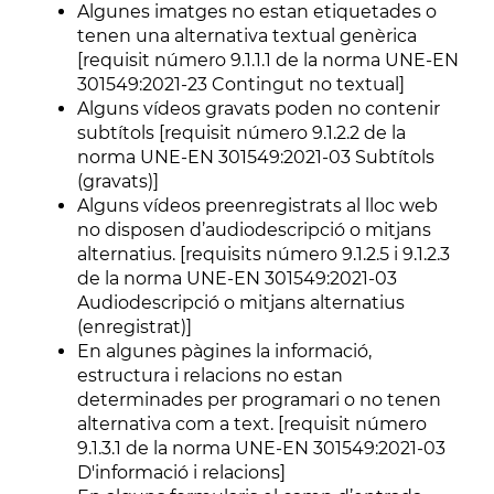
Algunes imatges no estan etiquetades o
tenen una alternativa textual genèrica
[requisit número 9.1.1.1 de la norma UNE-EN
301549:2021-23 Contingut no textual]
Alguns vídeos gravats poden no contenir
subtítols [requisit número 9.1.2.2 de la
norma UNE-EN 301549:2021-03 Subtítols
(gravats)]
Alguns vídeos preenregistrats al lloc web
no disposen d’audiodescripció o mitjans
alternatius. [requisits número 9.1.2.5 i 9.1.2.3
de la norma UNE-EN 301549:2021-03
Audiodescripció o mitjans alternatius
(enregistrat)]
En algunes pàgines la informació,
estructura i relacions no estan
determinades per programari o no tenen
alternativa com a text. [requisit número
9.1.3.1 de la norma UNE-EN 301549:2021-03
D'informació i relacions]