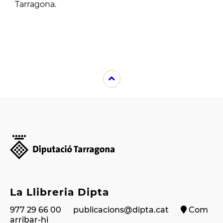
Tarragona.
La Llibreria Dipta
977 29 66 00
publicacions@dipta.cat
Com
arribar-hi