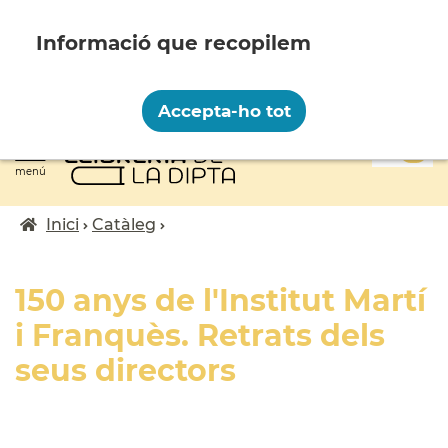
Vés
al
contingut
Recopilem i processem la vostra informació
personal amb les següents finalitats:
Accepta-ho tot
Funcionalitat, Analítica.
0
Més informació
menú
Canviar preferències
Inici
Catàleg
Fil
d'ariadna
150 anys de l'Institut Martí
i Franquès. Retrats dels
seus directors