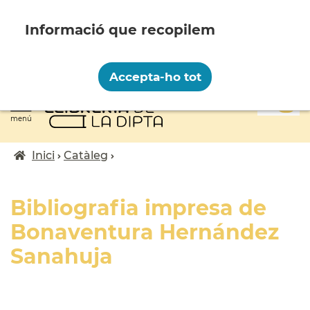
Vés
al
contingut
Recopilem i processem la vostra informació
personal amb les següents finalitats:
Accepta-ho tot
Funcionalitat, Analítica.
0
Més informació
menú
Canviar preferències
Inici
Catàleg
Fil
d'ariadna
Bibliografia impresa de
Bonaventura Hernández
Sanahuja