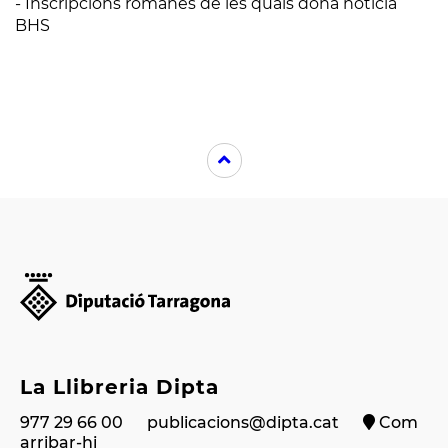
- Inscripcions romanes de les quals dóna notícia
BHS
La Llibreria Dipta
977 29 66 00
publicacions@dipta.cat
Com
arribar-hi