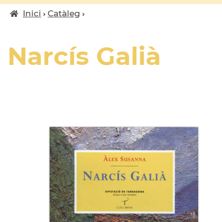
Inici
Catàleg
Fil
d'ariadna
Narcís Galià