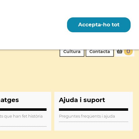
Accepta-ho tot
0
Cultura
Contacta
natges
Ajuda i suport
ts que han fet història
Preguntes freqüents i ajuda