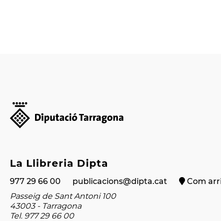
La Llibreria Dipta
977 29 66 00
publicacions@dipta.cat
Com arri
Passeig de Sant Antoni 100
43003 - Tarragona
Tel. 977 29 66 00