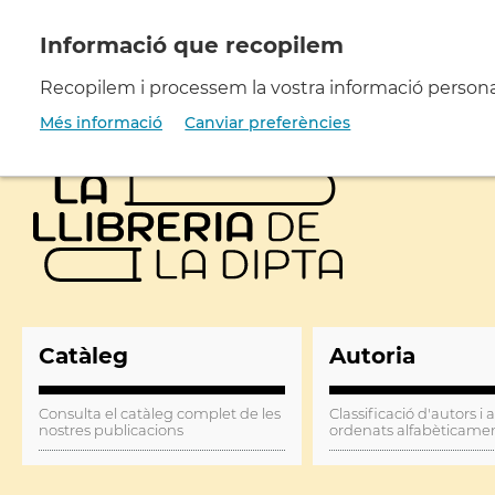
Vés
al
contingut
Recopilem i processem la vostra informació personal 
Més informació
Canviar preferències
Catàleg
Autoria
Consulta el catàleg complet de les
Classificació d'autors i 
nostres publicacions
ordenats alfabèticame