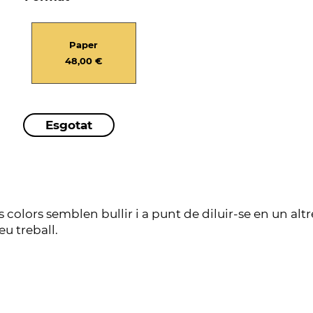
Paper
48,00 €
ls colors semblen bullir i a punt de diluir-se en un altr
eu treball.