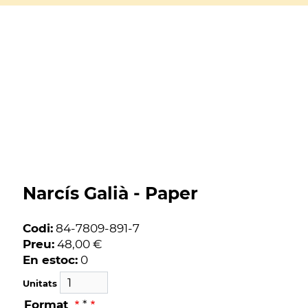
Narcís Galià - Paper
Codi:
84-7809-891-7
Preu:
48,00 €
En estoc:
0
Unitats
Format
*