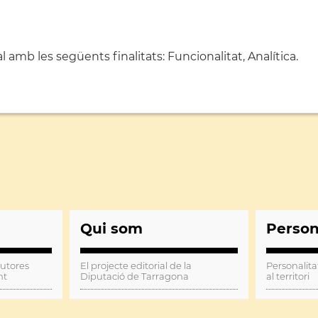
amb les següents finalitats: Funcionalitat, Analítica.
Qui som
Perso
autores
El projecte editorial de la
Personalita
nt
Diputació de Tarragona
al territori