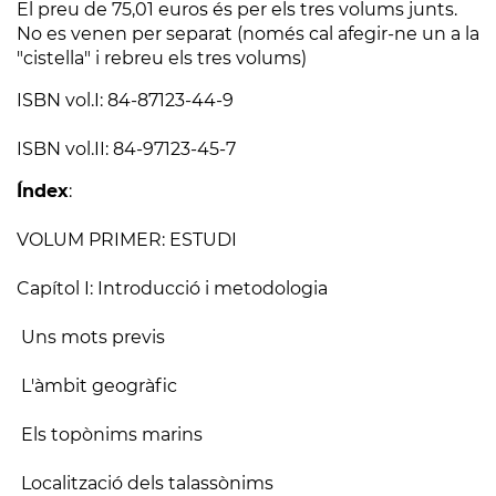
El preu de 75,01 euros és per els tres volums junts.
No es venen per separat (només cal afegir-ne un a la
"cistella" i rebreu els tres volums)
ISBN vol.I: 84-87123-44-9
ISBN vol.II: 84-97123-45-7
Índex
:
VOLUM PRIMER: ESTUDI
Capítol I: Introducció i metodologia
Uns mots previs
L'àmbit geogràfic
Els topònims marins
Localització dels talassònims