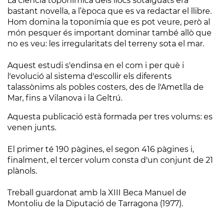
La ciència toponímica dels llocs sotaiguats era
bastant novella, a l’època que es va redactar el llibre.
Hom domina la toponímia que es pot veure, però al
món pesquer és important dominar també allò que
no es veu: les irregularitats del terreny sota el mar.
Aquest estudi s'endinsa en el com i per què i
l'evolució al sistema d'escollir els diferents
talassònims als pobles costers, des de l'Ametlla de
Mar, fins a Vilanova i la Geltrú.
Aquesta publicació està formada per tres volums: es
venen junts.
El primer té 190 pàgines, el segon 416 pàgines i,
finalment, el tercer volum consta d'un conjunt de 21
plànols.
Treball guardonat amb la XIII Beca Manuel de
Montoliu de la Diputació de Tarragona (1977).