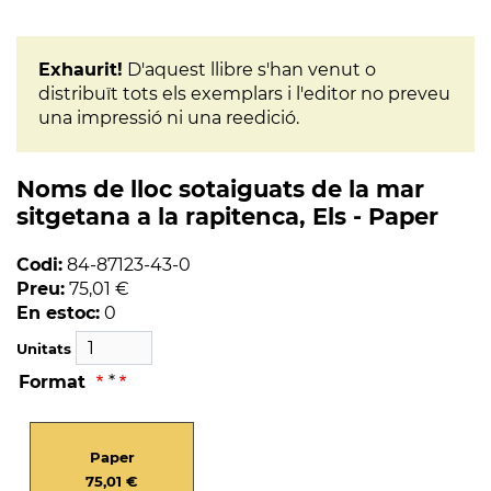
Exhaurit!
D'aquest llibre s'han venut o
distribuït tots els exemplars i l'editor no preveu
una impressió ni una reedició.
Noms de lloc sotaiguats de la mar
sitgetana a la rapitenca, Els - Paper
Codi:
84-87123-43-0
Preu:
75,01 €
En estoc:
0
Unitats
Format
*
Paper
75,01 €