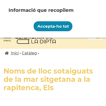
Vés
al
contingut
Recopilem i processem la vostra informació
personal amb les següents finalitats:
Accepta-ho tot
Funcionalitat, Analítica.
0
Més informació
menú
Canviar preferències
Inici
Catàleg
Fil
d'ariadna
Noms de lloc sotaiguats
de la mar sitgetana a la
rapitenca, Els