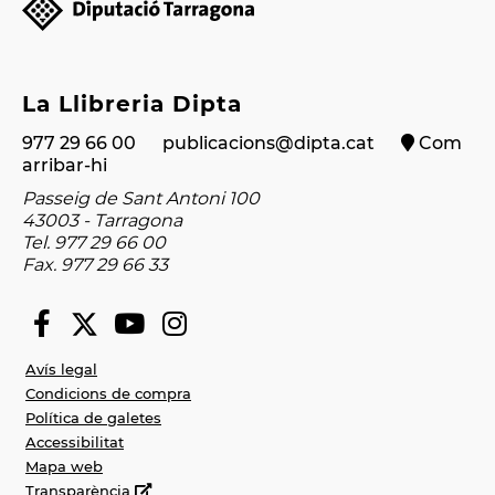
La Llibreria Dipta
977 29 66 00
publicacions@dipta.cat
Com
arribar-hi
Passeig de Sant Antoni 100
43003 - Tarragona
Tel. 977 29 66 00
Fax. 977 29 66 33
Avís legal
Condicions de compra
Política de galetes
Accessibilitat
Mapa web
Transparència