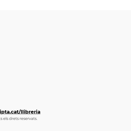
ta.cat/llibreria
 els drets reservats.