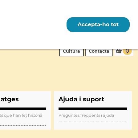
Accepta-ho tot
0
Cultura
Contacta
natges
Ajuda i suport
ts que han fet història
Preguntes freqüents i ajuda