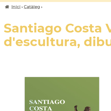
Inici
Catàleg
Fil
d'ariadna
Santiago Costa 
d'escultura, dibu