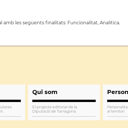
amb les següents finalitats: Funcionalitat, Analítica.
Qui som
Perso
autores
El projecte editorial de la
Personalita
nt
Diputació de Tarragona
al territori