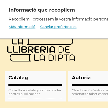
Vés
al
contingut
Recopilem i processem la vostra informació personal 
Més informació
Canviar preferències
Catàleg
Autoria
Consulta el catàleg complet de les
Classificació d'autors i 
nostres publicacions
ordenats alfabèticame