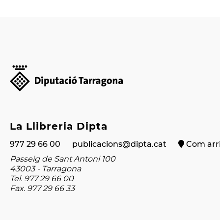
La Llibreria Dipta
977 29 66 00
publicacions@dipta.cat
Com arri
Passeig de Sant Antoni 100
43003 - Tarragona
Tel. 977 29 66 00
Fax. 977 29 66 33