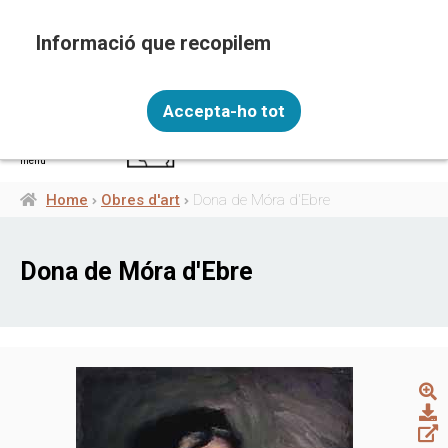
Skip
to
main
content
Recopilem i processem la vostra informació
ENG
personal amb les següents finalitats: Funcionalitat,
Accepta-ho tot
Analítica.
Més informació
menú
Canviar preferències
Home
Obres d'art
Dona de Móra d'Ebre
Breadcrumb
Dona de Móra d'Ebre