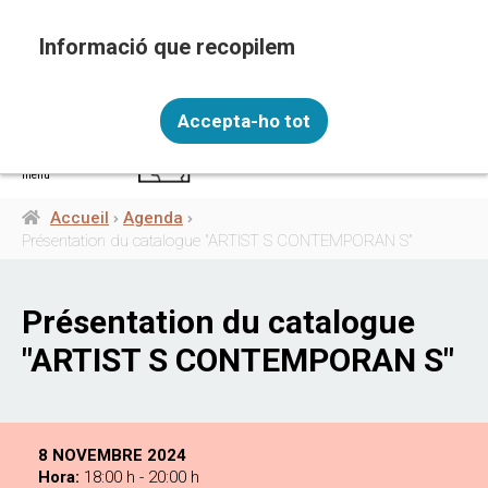
Aller
au
contenu
principal
Recopilem i processem la vostra informació
FRA
personal amb les següents finalitats: Funcionalitat,
Accepta-ho tot
Analítica.
Més informació
menú
Canviar preferències
Accueil
Agenda
Fil
Présentation du catalogue "ARTIST S CONTEMPORAN S"
d'Ariane
Présentation du catalogue
"ARTIST S CONTEMPORAN S"
8 NOVEMBRE 2024
Hora:
18:00 h - 20:00 h