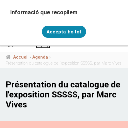
Aller
au
contenu
principal
Recopilem i processem la vostra informació
FRA
personal amb les següents finalitats: Funcionalitat,
Accepta-ho tot
Analítica.
Més informació
menú
Canviar preferències
Accueil
Agenda
Fil
Présentation du catalogue de l'exposition SSSSS, par Marc Vives
d'Ariane
Présentation du catalogue de
l'exposition SSSSS, par Marc
Vives