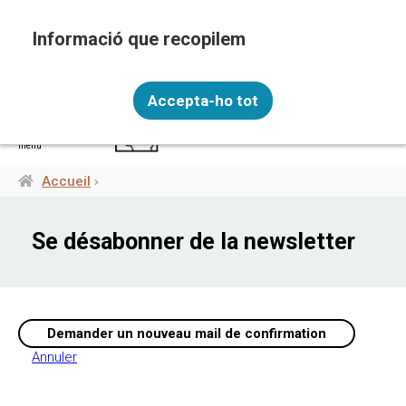
Aller
au
contenu
principal
Recopilem i processem la vostra informació
FRA
personal amb les següents finalitats: Funcionalitat,
Accepta-ho tot
Analítica.
Més informació
menú
Canviar preferències
Accueil
Fil
d'Ariane
Se désabonner de la newsletter
Annuler