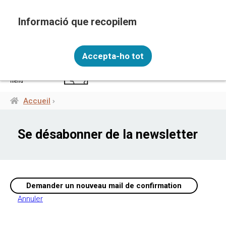
Aller
au
contenu
principal
Recopilem i processem la vostra informació
FRA
personal amb les següents finalitats: Funcionalitat,
Accepta-ho tot
Analítica.
Més informació
menú
Canviar preferències
Accueil
Fil
d'Ariane
Se désabonner de la newsletter
Annuler