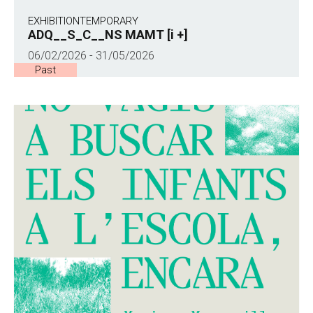
EXHIBITION
TEMPORARY
ADQ__S_C__NS MAMT [i +]
06/02/2026 - 31/05/2026
Past