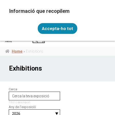
Skip
to
main
content
Recopilem i processem la vostra informació
ENG
personal amb les següents finalitats: Funcionalitat,
Accepta-ho tot
Analítica.
Més informació
menú
Canviar preferències
Home
Exhibitions
Breadcrumb
Exhibitions
Cerca
Títol o descripció
Any de l'exposició