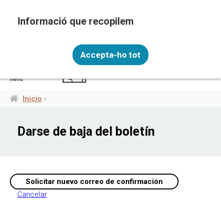
Pasar
al
contenido
principal
Recopilem i processem la vostra informació
ESP
personal amb les següents finalitats: Funcionalitat,
Accepta-ho tot
Analítica.
Més informació
menú
Canviar preferències
Inicio
Ruta
de
Darse de baja del boletín
navegación
Cancelar