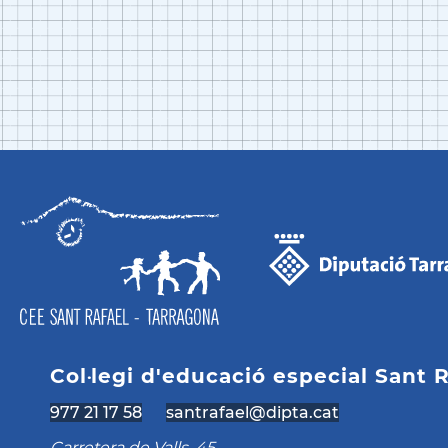
Col·legi d'educació especial Sant 
977 21 17 58
santrafael@dipta.cat
Carretera de Valls, 45