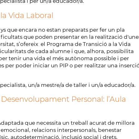
pecialista i per un/a educador/a.
la Vida Laboral
ys que encara no estan preparats per fer un pla
dificultats que poden presentar en la realització d'une
itat, s’ofereix el Programa de Transició a la Vida
icularitats de cada alumne i que, alhora, possibilita
per tenir una vida el més autònoma possible i per
per poder iniciar un PIP o per realitzar una inserci
ecialista, un/a mestre/a de taller i un/a educador/a.
 Desenvolupament Personal: l’Aula
daptada que necessita un treball acurat de millora
r emocional, relacions interpersonals, benestar
c, autodeterminació, inclusió social i drets.