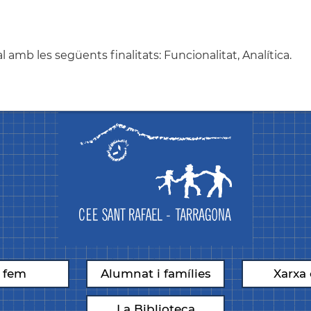
amb les següents finalitats: Funcionalitat, Analítica.
 fem
Alumnat i famílies
Xarxa 
La Biblioteca