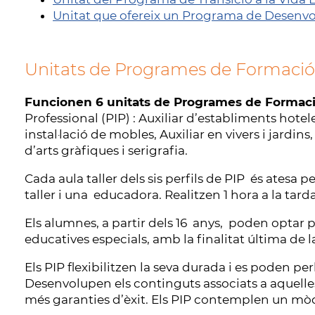
Unitat que ofereix un Programa de Desenvo
Unitats de Programes de Formació i
Funcionen 6 unitats de Programes de Formació 
Professional (PIP) : Auxiliar d’establiments hoteler
instal·lació de mobles, Auxiliar en vivers i jardins
d’arts gràfiques i serigrafia.
Cada aula taller dels sis perfils de PIP és atesa 
taller i una educadora. Realitzen 1 hora a la ta
Els alumnes, a partir dels 16 anys, poden optar p
educatives especials, amb la finalitat última de l
Els PIP flexibilitzen la seva durada i es poden per
Desenvolupen els continguts associats a aquel
més garanties d’èxit. Els PIP contemplen un mòd