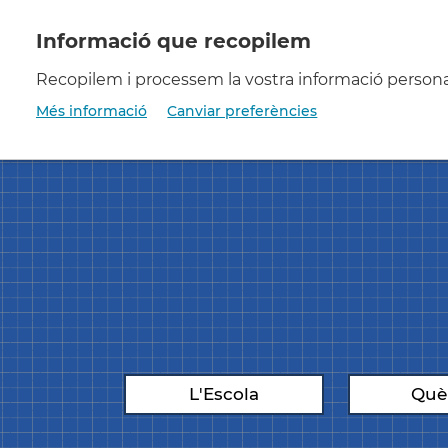
Vés
al
contingut
Recopilem i processem la vostra informació personal 
Més informació
Canviar preferències
08/08/2026
L'Escola
Què