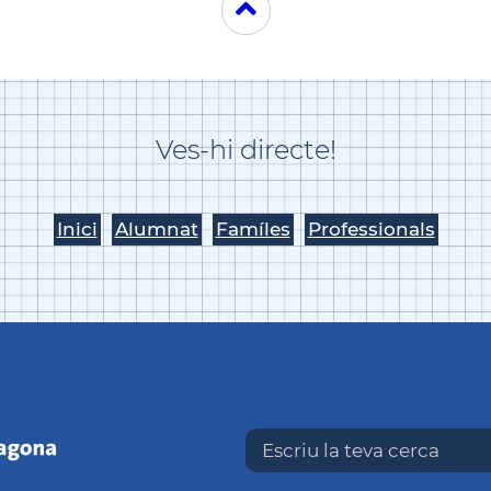
Ves-hi directe!
Inici
Alumnat
Famíles
Professionals