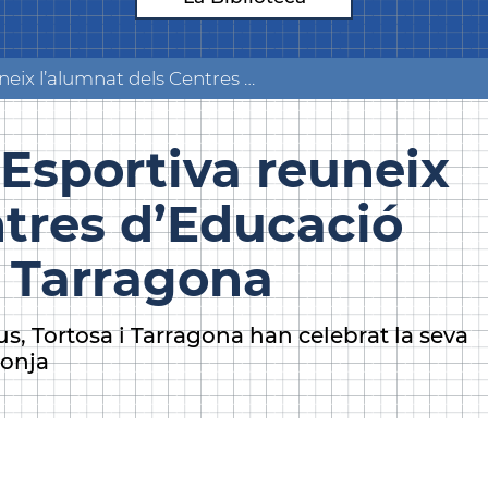
La sisena Jornada Esportiva reuneix l’alumnat dels Centres d’Educació de la Diputació de Tarragona
 Esportiva reuneix
ntres d’Educació
e Tarragona
s, Tortosa i Tarragona han celebrat la seva
nonja