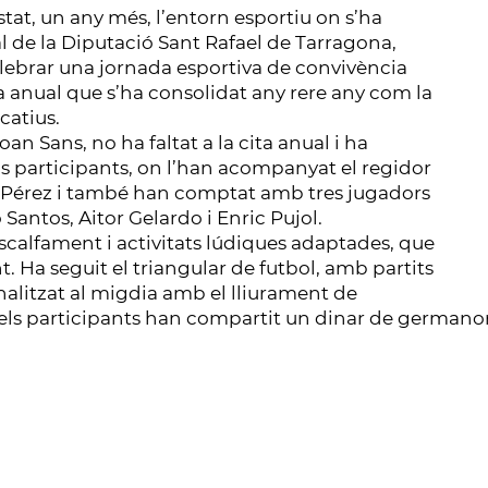
at, un any més, l’entorn esportiu on s’ha
l de la Diputació Sant Rafael de Tarragona,
elebrar una jornada esportiva de convivència
ta anual que s’ha consolidat any rere any com la
catius.
n Sans, no ha faltat a la cita anual i ha
els participants, on l’han acompanyat el regidor
l Pérez i també han comptat amb tres jugadors
Santos, Aitor Gelardo i Enric Pujol.
calfament i activitats lúdiques adaptades, que
 Ha seguit el triangular de futbol, amb partits
finalitzat al migdia amb el lliurament de
ts els participants han compartit un dinar de germano