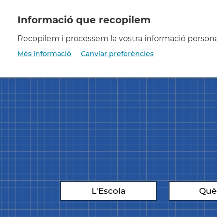
Vés
al
contingut
Recopilem i processem la vostra informació personal 
Més informació
Canviar preferències
06/08/2026
L'Escola
Què