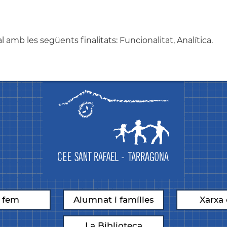
amb les següents finalitats: Funcionalitat, Analítica.
 fem
Alumnat i famílies
Xarxa 
La Biblioteca