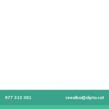
977 313 381
ceealba@dipta.cat