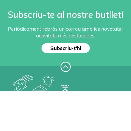
Subscriu-te al nostre butlletí
Periòdicament rebràs un correu amb les novetats i
activitats més destacades.
Subscriu-t'hi
Centre d'Educació Especial Alba.
Passeig de la Boca de la Mina, s/n
43206 Reus