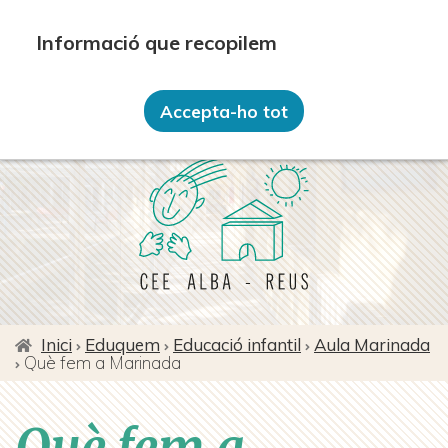
Vés
al
contingut
Recopilem i processem la vostra informació personal
amb les següents finalitats: Funcionalitat, Analítica.
Accepta-ho tot
Més informació
Canviar preferències
Inici
Eduquem
Educació infantil
Aula Marinada
Què fem a Marinada
Fil
d'ariadna