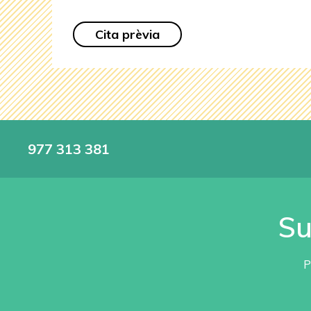
Cita prèvia
977 313 381
Su
P