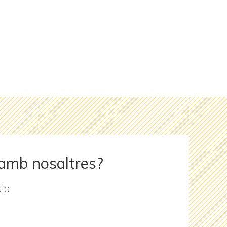
 amb nosaltres?
ip.