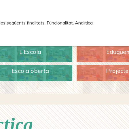
 següents finalitats: Funcionalitat, Analítica.
L'Escola
Eduque
Escola oberta
Projecte
tica