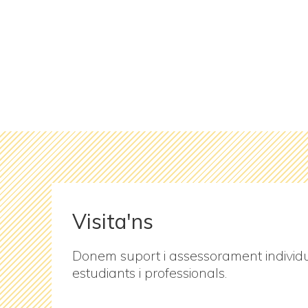
Visita'ns
Donem suport i assessorament individua
estudiants i professionals.