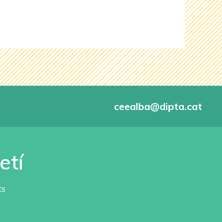
ceealba@dipta.cat
etí
ts