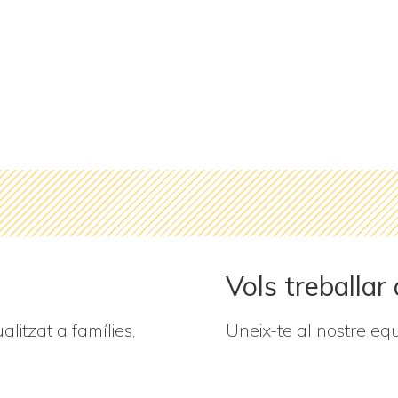
Vols treballar
litzat a famílies,
Uneix-te al nostre equ