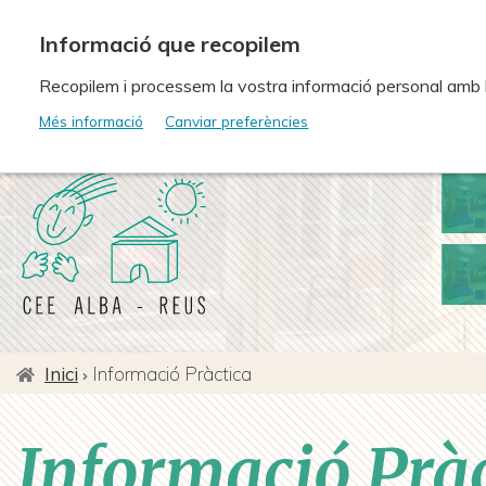
Vés
al
contingut
Recopilem i processem la vostra informació personal amb les
Més informació
Canviar preferències
Inici
Informació Pràctica
Fil
d'ariadna
Informació Pràc