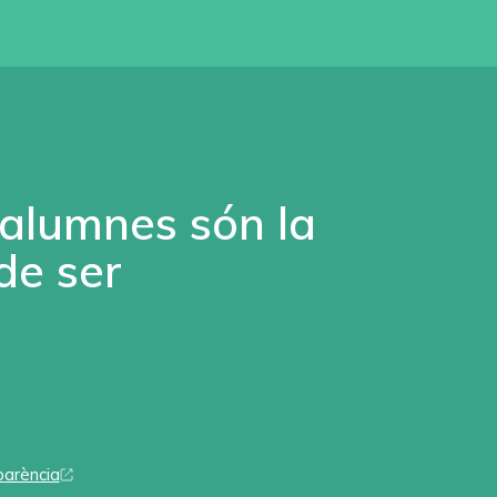
 alumnes són la
de ser
parència