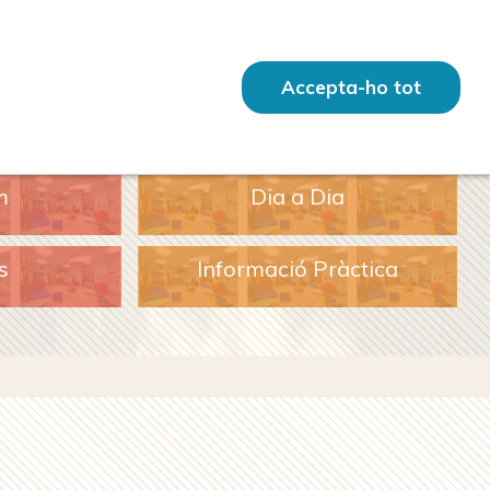
Accepta-ho tot
m
Dia a Dia
s
Informació Pràctica