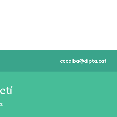
ceealba@dipta.cat
etí
ts