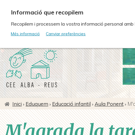
Vés
al
contingut
Recopilem i processem la vostra informació personal amb les
Més informació
Canviar preferències
Inici
Eduquem
Educació infantil
Aula Ponent
M'a
Fil
d'ariadna
M'agrada la tar