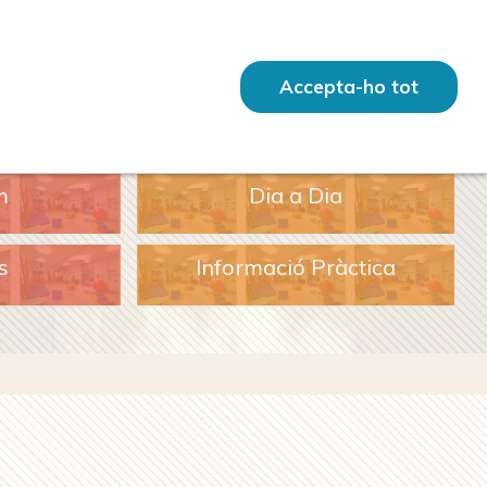
Accepta-ho tot
m
Dia a Dia
s
Informació Pràctica