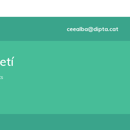
ceealba@dipta.cat
etí
ts