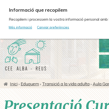
Vés
al
contingut
Recopilem i processem la vostra informació personal amb les
Més informació
Canviar preferències
Inici
Eduquem
Transició a la vida adulta
Aula Ga
Fil
d'ariadna
Presentació Cu