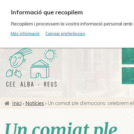
Vés
al
contingut
Recopilem i processem la vostra informació personal amb les
Més informació
Canviar preferències
Inici
Notícies
Fil
d'ariadna
Un comiat ple