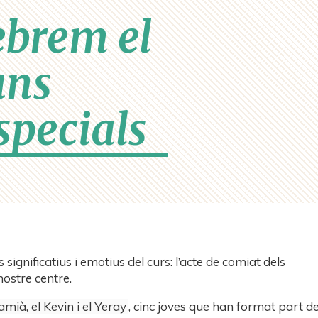
ebrem el
uns
specials
ignificatius i emotius del curs: l’acte de comiat dels
nostre centre.
amià, el Kevin i el Yeray
, cinc joves que han format part d