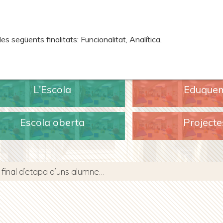
 següents finalitats: Funcionalitat, Analítica.
L'Escola
Eduque
Escola oberta
Projecte
Un comiat ple d’emocions: celebrem el final d’etapa d’uns alumnes molt especials