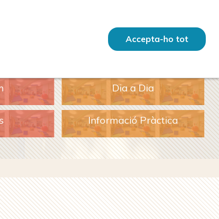
Accepta-ho tot
m
Dia a Dia
s
Informació Pràctica