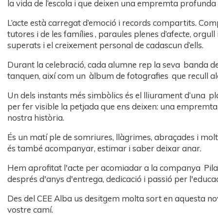
la vida de l’escola i que deixen una empremta profunda 
L’acte està carregat d’emoció i records compartits. C
tutores i de les famílies
, paraules plenes d’afecte, orgull
superats i el creixement personal de cadascun d’ells.
Durant la celebració, cada alumne rep la seva
banda de
tanquen, així com un
àlbum de fotografies
que recull a
Un dels instants més simbòlics és el lliurament d’una
pl
per fer visible la petjada que ens deixen: una empremta
nostra història.
És un matí ple de somriures, llàgrimes, abraçades i mo
és també acompanyar, estimar i saber deixar anar.
Hem aprofitat l'acte per acomiadar a la companya
Pil
després d'anys d'entrega, dedicació i passió per l'educac
Des del CEE Alba us desitgem molta sort en aquesta nova
vostre camí.