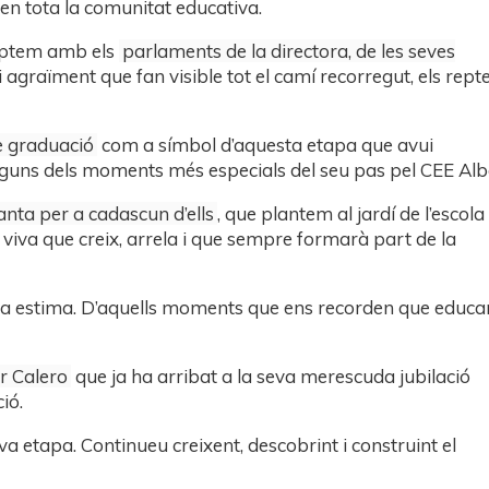
en tota la comunitat educativa.
omptem amb els
parlaments de la directora, de les seves
 i agraïment que fan visible tot el camí recorregut, els rept
 graduació
com a símbol d’aquesta etapa que avui
lguns dels moments més especials del seu pas pel CEE Alb
anta per a cadascun d’ells
, que plantem al jardí de l’escola
 viva que creix, arrela i que sempre formarà part de la
lta estima. D’aquells moments que ens recorden que educa
ar Calero
que ja ha arribat a la seva merescuda jubilació
ió.
 etapa. Continueu creixent, descobrint i construint el