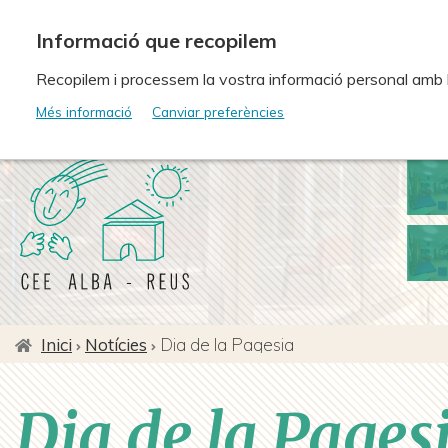
Vés
al
contingut
Recopilem i processem la vostra informació personal amb les
Més informació
Canviar preferències
Inici
Notícies
Dia de la Pagesia
Fil
d'ariadna
Dia de la Pages