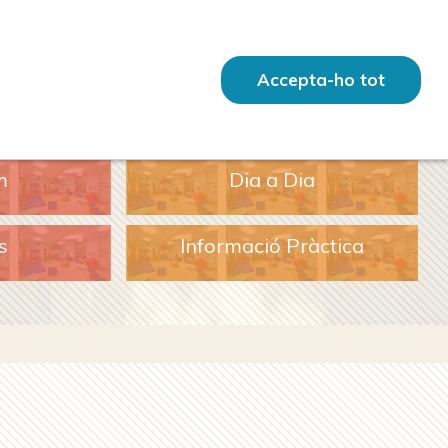
Accepta-ho tot
m
Dia a Dia
s
Informació Pràctica