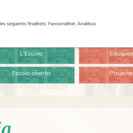
 següents finalitats: Funcionalitat, Analítica.
L'Escola
Eduque
Escola oberta
Projecte
ia