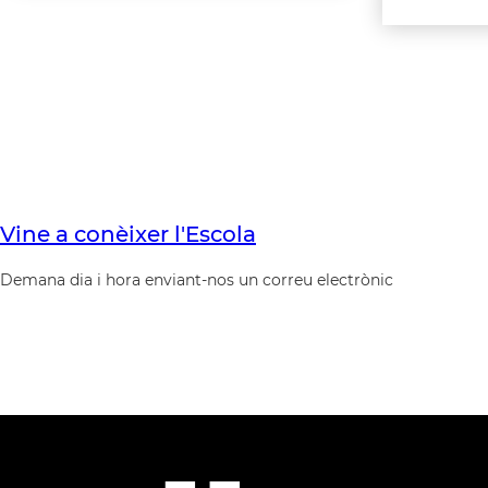
Vine a conèixer l'Escola
Demana dia i hora enviant-nos un correu electrònic