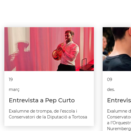
19
09
març
des.
Entrevista a Pep Curto
Entrevi
Exalumne de trompa, de l’escola i
Exalumne de
Conservatori de la Diputació a Tortosa
Conservator
a l’Orquest
Nuremberg