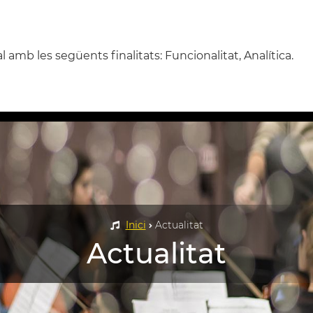
amb les següents finalitats: Funcionalitat, Analítica.
ENTRE
ESCOLA
CONSERVATORI
PROJECT
Inici
Actualitat
Actualitat
dna