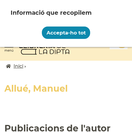
Vés
al
contingut
Recopilem i processem la vostra informació
personal amb les següents finalitats:
Accepta-ho tot
Funcionalitat, Analítica.
0
Més informació
menú
Canviar preferències
Inici
Fil
d'ariadna
Allué, Manuel
Publicacions de l'autor