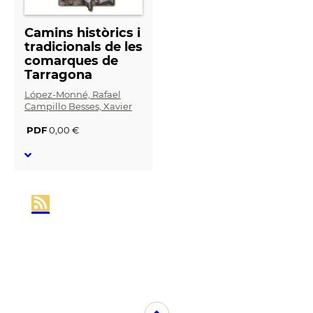
Camins històrics i
tradicionals de les
comarques de
Tarragona
López-Monné, Rafael
Campillo Besses, Xavier
PDF
0,00 €