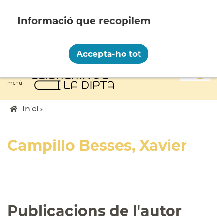
Vés
al
contingut
Recopilem i processem la vostra informació
personal amb les següents finalitats:
Accepta-ho tot
Funcionalitat, Analítica.
0
Més informació
menú
Canviar preferències
Inici
Fil
d'ariadna
Campillo Besses, Xavier
Publicacions de l'autor