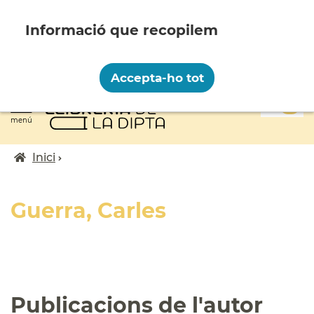
Vés
al
contingut
Recopilem i processem la vostra informació
personal amb les següents finalitats:
Accepta-ho tot
Funcionalitat, Analítica.
0
Més informació
menú
Canviar preferències
Inici
Fil
d'ariadna
Guerra, Carles
Publicacions de l'autor