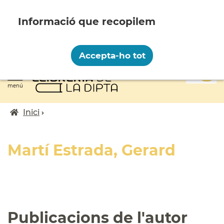
Vés
al
contingut
Recopilem i processem la vostra informació
personal amb les següents finalitats:
Accepta-ho tot
Funcionalitat, Analítica.
0
Més informació
menú
Canviar preferències
Inici
Fil
d'ariadna
Martí Estrada, Gerard
Publicacions de l'autor