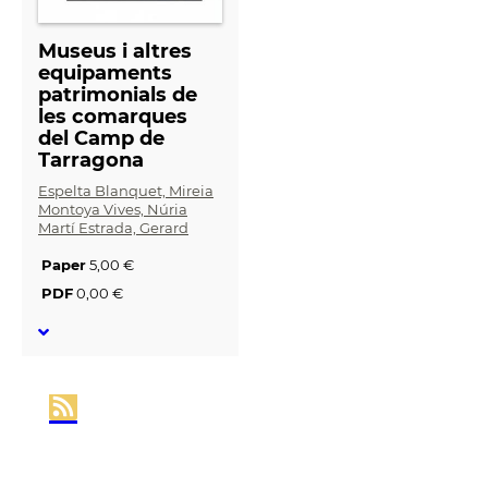
Museus i altres
equipaments
patrimonials de
les comarques
del Camp de
Tarragona
Espelta Blanquet, Mireia
Montoya Vives, Núria
Martí Estrada, Gerard
Paper
5,00 €
PDF
0,00 €