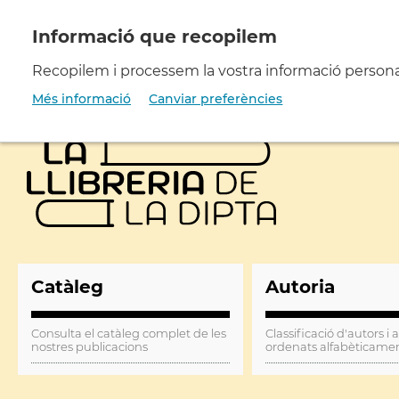
Vés
al
contingut
Recopilem i processem la vostra informació personal 
Més informació
Canviar preferències
Catàleg
Autoria
Consulta el catàleg complet de les
Classificació d'autors i 
nostres publicacions
ordenats alfabèticame