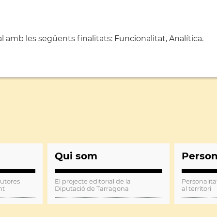
amb les següents finalitats: Funcionalitat, Analítica.
Qui som
Perso
autores
El projecte editorial de la
Personalita
nt
Diputació de Tarragona
al territori