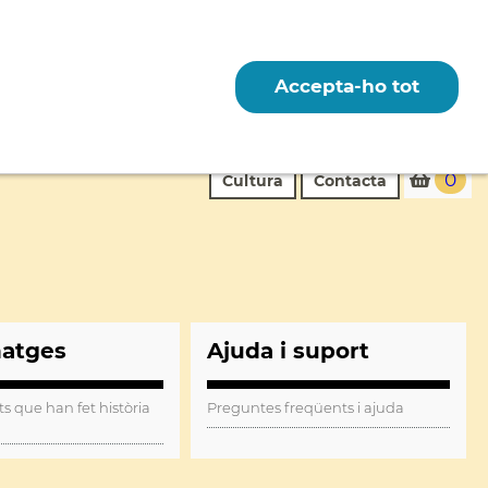
Accepta-ho tot
0
Cultura
Contacta
natges
Ajuda i suport
ts que han fet història
Preguntes freqüents i ajuda