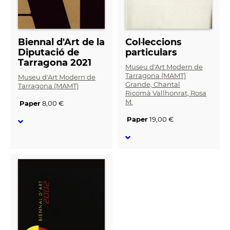
Biennal d'Art de la
Col·leccions
Diputació de
particulars
Tarragona 2021
Museu d'Art Modern de
Tarragona (MAMT)
Museu d'Art Modern de
Grande, Chantal
Tarragona (MAMT)
Ricomà Vallhonrat, Rosa
M.
Paper
8,00 €
Paper
19,00 €