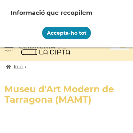
Vés
al
contingut
Recopilem i processem la vostra informació
personal amb les següents finalitats:
Accepta-ho tot
Funcionalitat, Analítica.
0
Més informació
menú
Canviar preferències
Inici
Fil
d'ariadna
Museu d'Art Modern de
Tarragona (MAMT)