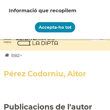
Vés
al
contingut
Recopilem i processem la vostra informació
personal amb les següents finalitats:
Accepta-ho tot
Funcionalitat, Analítica.
0
Més informació
menú
Canviar preferències
Inici
Fil
d'ariadna
Pérez Codorniu, Aitor
Publicacions de l'autor