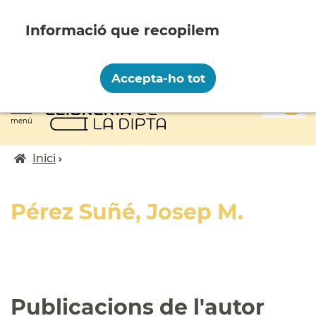
Vés
al
contingut
Recopilem i processem la vostra informació
personal amb les següents finalitats:
Accepta-ho tot
Funcionalitat, Analítica.
0
Més informació
menú
Canviar preferències
Inici
Fil
d'ariadna
Pérez Suñé, Josep M.
Publicacions de l'autor