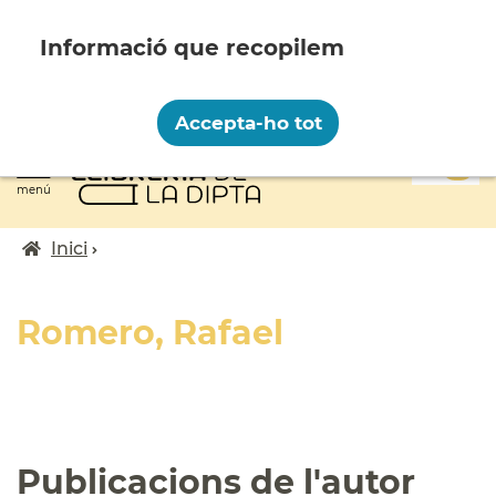
Vés
al
contingut
Recopilem i processem la vostra informació
personal amb les següents finalitats:
Accepta-ho tot
Funcionalitat, Analítica.
0
Més informació
menú
Canviar preferències
Inici
Fil
d'ariadna
Romero, Rafael
Publicacions de l'autor