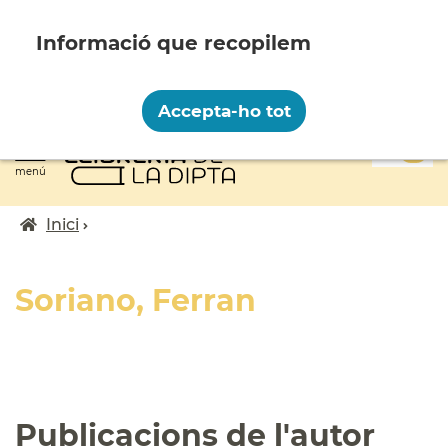
Vés
al
contingut
Recopilem i processem la vostra informació
personal amb les següents finalitats:
Accepta-ho tot
Funcionalitat, Analítica.
0
Més informació
menú
Canviar preferències
Inici
Fil
d'ariadna
Soriano, Ferran
Publicacions de l'autor