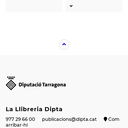
La Llibreria Dipta
977 29 66 00
publicacions@dipta.cat
Com
arribar-hi