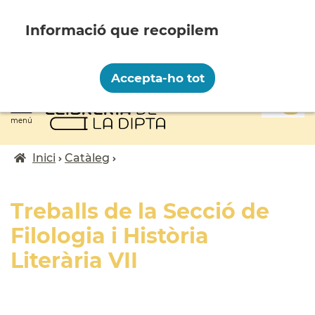
Vés
al
contingut
Recopilem i processem la vostra informació
personal amb les següents finalitats:
Accepta-ho tot
Funcionalitat, Analítica.
0
Més informació
menú
Canviar preferències
Inici
Catàleg
Fil
d'ariadna
Treballs de la Secció de
Filologia i Història
Literària VII