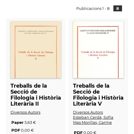
Publicacions 1 - 8
8
Treballs de la
Treballs de la
Secció de
Secció de
Filologia i Història
Filologia i Història
Literària II
Literària V
Diversos Autors
Diversos Autors
Esteban Cerdà, Sofía
Paper
5,63 €
Mas Morillas, Carme
PDF
0,00 €
PDF
0,00 €