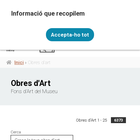
Vés
al
contingut
Recopilem i processem la vostra informació
CAT
personal amb les següents finalitats: Funcionalitat,
Accepta-ho tot
Analítica.
Més informació
menú
Canviar preferències
Inici
Obres d'art
Fil
d'ariadna
Obres d'Art
Fons d'Art del Museu
Obres d'Art 1 - 25
6373
Cerca