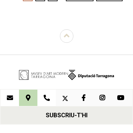
Paginació
actual
següent
pàgina
SUBSCRIU-T'HI