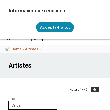
Skip
to
main
content
Recopilem i processem la vostra informació
ENG
personal amb les següents finalitats: Funcionalitat,
Accepta-ho tot
Analítica.
Més informació
menú
Canviar preferències
Home
Artistes
Breadcrumb
Artistes
Autors 1 - 46
46
Cerca