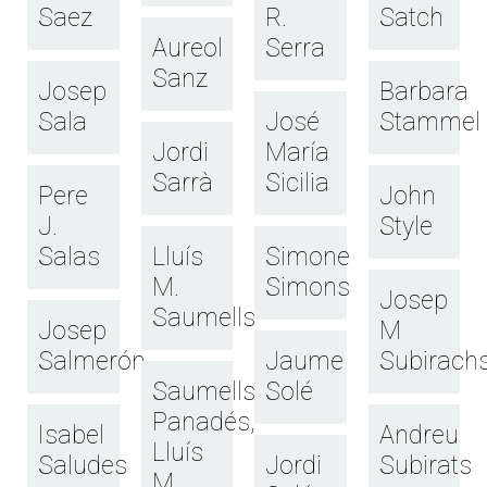
Saez
R.
Satch
Aureol
Serra
Sanz
Josep
Barbara
Sala
José
Stammel
Jordi
María
Sarrà
Sicilia
Pere
John
J.
Style
Salas
Lluís
Simone
M.
Simons
Josep
Saumells
Josep
M
Salmerón
Jaume
Subirach
Saumells
Solé
Panadés,
Isabel
Andreu
Lluís
Saludes
Jordi
Subirats
M.