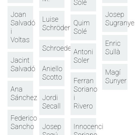
Solé
Joan
Josep
Luise
Salvadó
Quim
Sugranye
Schröder
i
Solé
Voltas
Enric
Schroeder
Antoni
Sullà
Jacint
Soler
Salvadó
Aniello
Magí
Scotto
Ferran
Sunyer
Ana
Soriano
Sánchez
Jordi
i
Secall
Rivero
Federico
Sancho
Josep
Innocenci