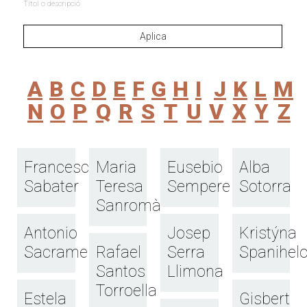
Títol o descripció
A
B
C
D
E
F
G
H
I
J
K
L
M
N
O
P
Q
R
S
T
U
V
X
Y
Z
Francesc
Maria
Eusebio
Alba
Sabater
Teresa
Sempere
Sotorra
Sanromà
Antonio
Josep
Kristýna
Sacramento
Rafael
Serra
Spanihel
Santos
Llimona
Torroella
Estela
Gisbert