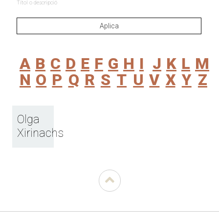
Títol o descripció
A
B
C
D
E
F
G
H
I
J
K
L
M
N
O
P
Q
R
S
T
U
V
X
Y
Z
Olga
Xirinachs