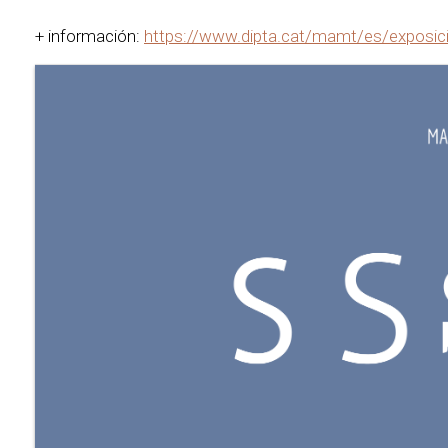
+ información:
https://www.dipta.cat/mamt/es/exposic