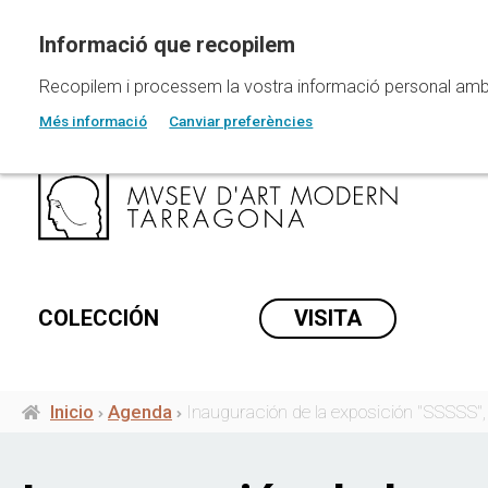
Pasar
al
contenido
principal
Recopilem i processem la vostra informació personal amb les
Més informació
Canviar preferències
COLECCIÓN
VISITA
Inicio
Agenda
Inauguración de la exposición "SSSSS"
Ruta
de