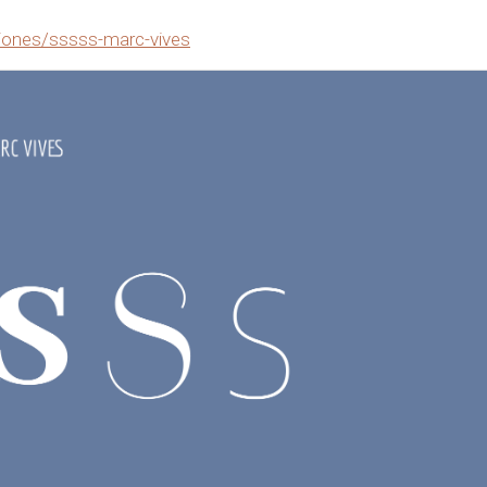
iones/sssss-marc-vives