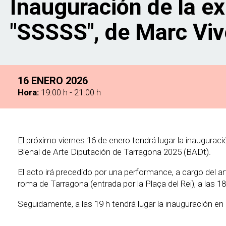
Inauguración de la e
navegación
"SSSSS", de Marc Vi
16 ENERO 2026
Hora:
19:00 h - 21:00 h
El próximo viernes 16 de enero tendrá lugar la inaugurac
Bienal de Arte Diputación de Tarragona 2025 (BADt).
El acto irá precedido por una performance, a cargo del arti
roma de Tarragona (entrada por la Plaça del Rei), a las 18
Seguidamente, a las 19 h tendrá lugar la inauguración en