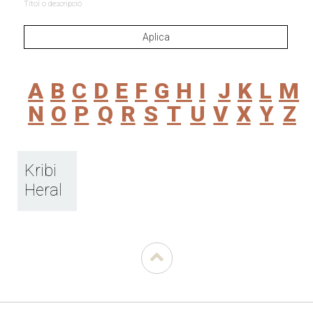
Títol o descripció
A
B
C
D
E
F
G
H
I
J
K
L
M
N
O
P
Q
R
S
T
U
V
X
Y
Z
Kribi
Heral